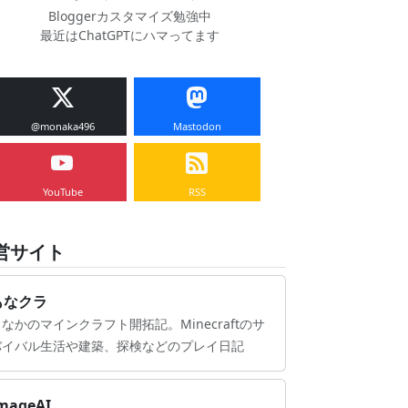
Bloggerカスタマイズ勉強中
最近はChatGPTにハマってます
@monaka496
Mastodon
YouTube
RSS
営サイト
もなクラ
なかのマインクラフト開拓記。Minecraftのサ
バイバル生活や建築、探検などのプレイ日記
mageAI