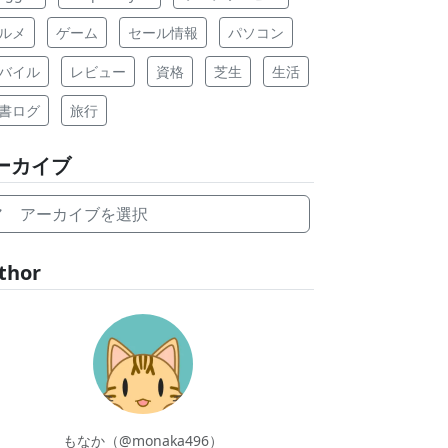
ルメ
ゲーム
セール情報
パソコン
バイル
レビュー
資格
芝生
生活
書ログ
旅行
ーカイブ
アーカイブを選択
thor
もなか（@monaka496）