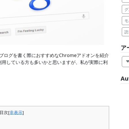
グ
モ
読
ア
ブログを書く際におすすめなChromeアドオンを紹介
利用している方も多いかと思いますが、私が実際に利
Au
目次
[
非表示
]