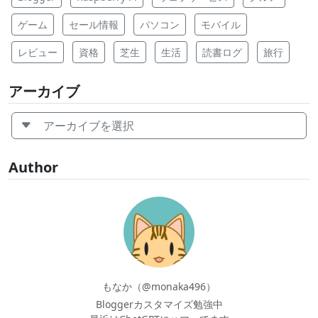
ゲーム
セール情報
パソコン
モバイル
レビュー
資格
芝生
生活
読書ログ
旅行
アーカイブ
アーカイブを選択
Author
もなか（@monaka496）
Bloggerカスタマイズ勉強中